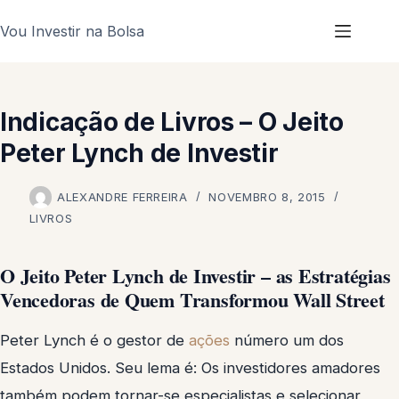
Pular
Vou Investir na Bolsa
para
o
conteúdo
Indicação de Livros – O Jeito
Peter Lynch de Investir
ALEXANDRE FERREIRA
NOVEMBRO 8, 2015
LIVROS
O Jeito Peter Lynch de Investir – as Estratégias
Vencedoras de Quem Transformou Wall Street
Peter Lynch é o gestor de
ações
número um dos
Estados Unidos. Seu lema é: Os investidores amadores
também podem tornar-se especialistas e selecionar