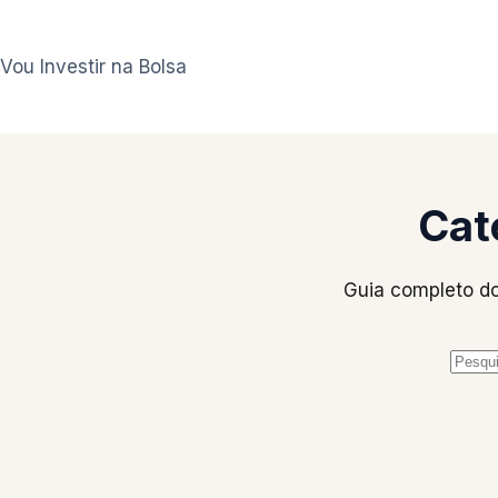
Pular
para
Vou Investir na Bolsa
o
conteúdo
Cat
Guia completo do 
Sem
resul