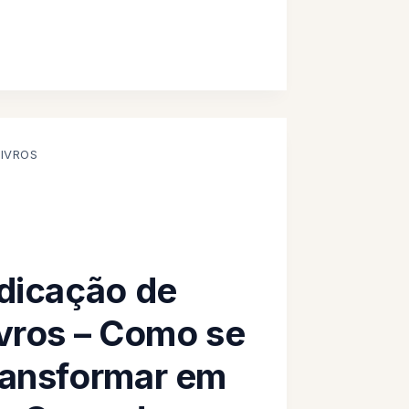
LIVROS
dicação de
vros – Como se
ransformar em