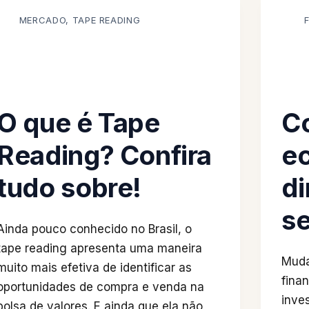
MERCADO
,
TAPE READING
O que é Tape
C
Reading? Confira
e
tudo sobre!
di
s
Ainda pouco conhecido no Brasil, o
tape reading apresenta uma maneira
Muda
muito mais efetiva de identificar as
fina
oportunidades de compra e venda na
inve
bolsa de valores. E ainda que ela não