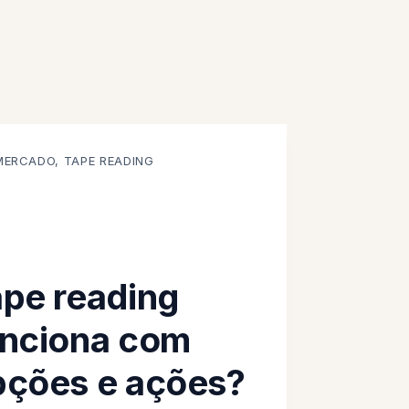
MERCADO
,
TAPE READING
pe reading
unciona com
pções e ações?