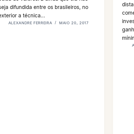
dist
seja difundida entre os brasileiros, no
come
exterior a técnica…
inve
ALEXANDRE FERREIRA
MAIO 20, 2017
ganh
míni