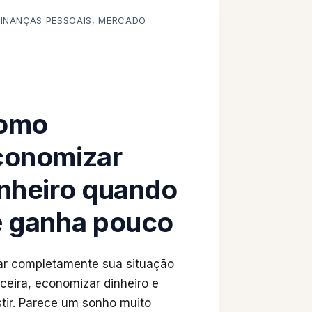
FINANÇAS PESSOAIS
,
MERCADO
omo
conomizar
nheiro quando
e ganha pouco
r completamente sua situação
nceira, economizar dinheiro e
stir. Parece um sonho muito