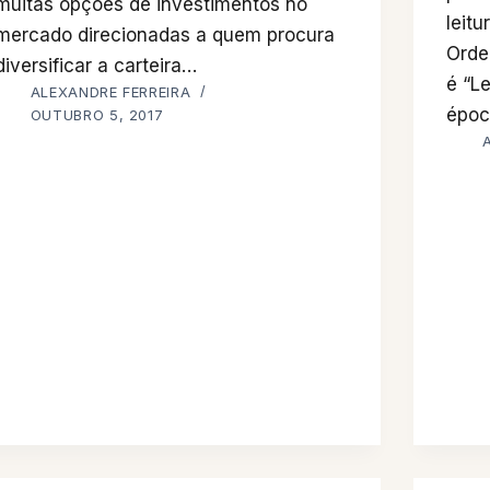
muitas opções de investimentos no
leitu
mercado direcionadas a quem procura
Orde
diversificar a carteira…
é “Le
ALEXANDRE FERREIRA
époc
OUTUBRO 5, 2017