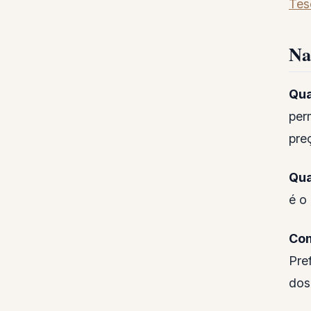
Tes
Na
Qua
per
preç
Qua
é o
Com
Pre
dos