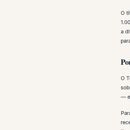
O t
1.0
a d
para
Po
O T
sob
— e
Par
rec