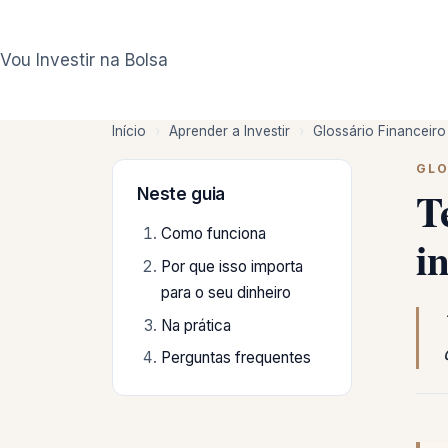
Pular
para
Vou Investir na Bolsa
o
conteúdo
Início
›
Aprender a Investir
›
Glossário Financeiro
GLO
T
Neste guia
Como funciona
in
Por que isso importa
para o seu dinheiro
Na prática
Perguntas frequentes