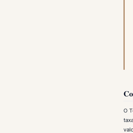
Co
O T
tax
val