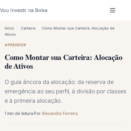
Pular
Vou Investir na Bolsa
para
o
conteúdo
Início
›
Carteira
›
Como Montar sua Carteira: Alocação de
Ativos
APRENDER
Como Montar sua Carteira: Alocação
de Ativos
O guia âncora da alocação: da reserva de
emergência ao seu perfil, à divisão por classes
e à primeira alocação.
1 min de leitura
·
Por
Alexandre Ferreira