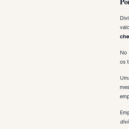
Po
Div
val
che
No 
os 
Uma
mes
emp
Emp
div