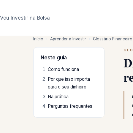
Pular
para
Vou Investir na Bolsa
o
conteúdo
Início
›
Aprender a Investir
›
Glossário Financeiro
GLO
D
Neste guia
Como funciona
r
Por que isso importa
para o seu dinheiro
Na prática
Perguntas frequentes