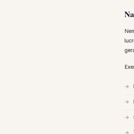
Na
Nem
luc
ger
Exe