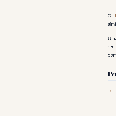
Os
sim
Uma
rec
com
Pe