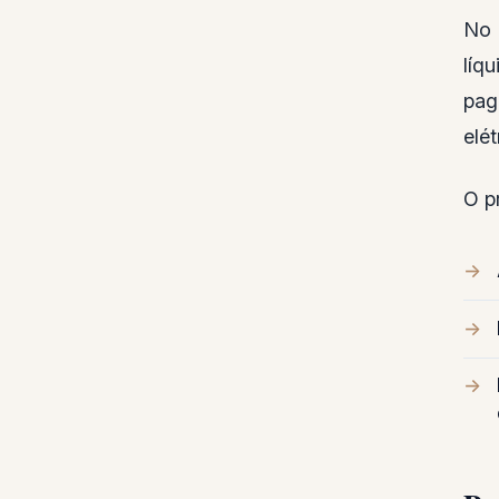
No 
líq
pag
elé
O p