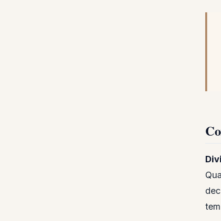
Co
Div
Qua
dec
tem